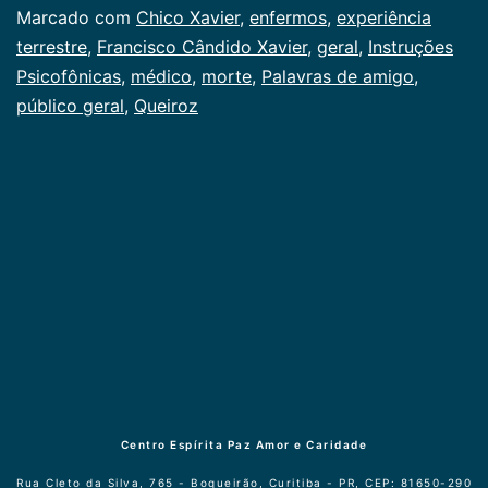
Categorizado
Marcado com
Chico Xavier
,
enfermos
,
experiência
como
terrestre
,
Francisco Cândido Xavier
,
geral
,
Instruções
Publicogeral
Psicofônicas
,
médico
,
morte
,
Palavras de amigo
,
público geral
,
Queiroz
Centro Espírita Paz Amor e Caridade
Rua Cleto da Silva, 765 - Boqueirão, Curitiba - PR, CEP: 81650-290