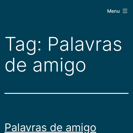
Pular
CEPAC
Menu
para
o
conteúdo
Tag:
Palavras
de amigo
Palavras de amigo