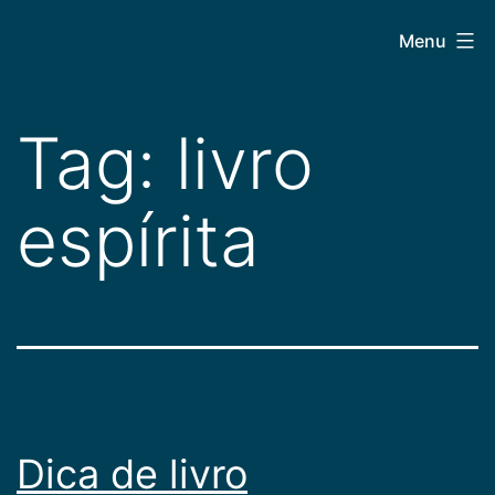
Pular
CEPAC
Menu
para
o
conteúdo
Tag:
livro
espírita
Dica de livro