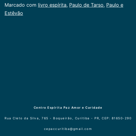
Categorizado
Marcado com
livro espírita
,
Paulo de Tarso
,
Paulo e
como
Estêvão
Publicogeral
Centro Espírita Paz Amor e Caridade
Rua Cleto da Silva, 765 - Boqueirão, Curitiba - PR, CEP: 81650-290
cepaccuritiba@gmail.com