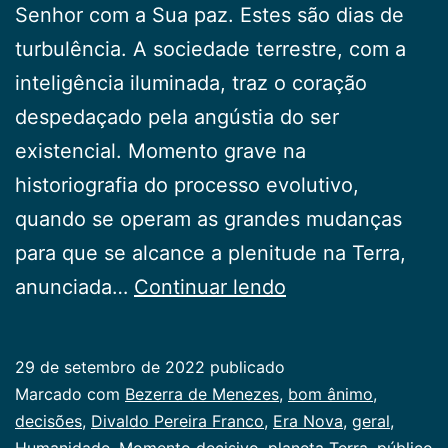
Senhor com a Sua paz. Estes são dias de
turbulência. A sociedade terrestre, com a
inteligência iluminada, traz o coração
despedaçado pela angústia do ser
existencial. Momento grave na
historiografia do processo evolutivo,
quando se operam as grandes mudanças
para que se alcance a plenitude na Terra,
Momento
anunciada…
Continuar lendo
decisivo
29 de setembro de 2022
publicado
Categorizado
Marcado com
Bezerra de Menezes
,
bom ânimo
,
como
decisões
,
Divaldo Pereira Franco
,
Era Nova
,
geral
,
Publicogeral
Humanidade
,
Momento decisivo
,
planeta Terra
,
público