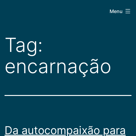
Pular
CEPAC
Menu
para
o
conteúdo
Tag:
encarnação
Da autocompaixão para