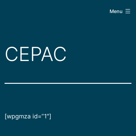
Pular
CEPAC
Menu
para
o
conteúdo
CEPAC
[wpgmza id=”1″]